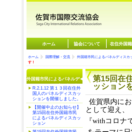
ホーム
協会について
在住外国籍
ホーム
国際理解・交流
外国籍市民によるパネルディスカ
す！
第15回在
外国籍市民によるパネルデ
ッション
ィスカッション
R.2.1.12 第１３回在住外
国人のパネルディスカッ
ションを開催しました。
佐賀県内にお
【開催中止のお知らせ】
として迎え、
第15回在住外国籍市民
によるパネルディスカッ
『withコロ
ション
第15回在住外国籍市民