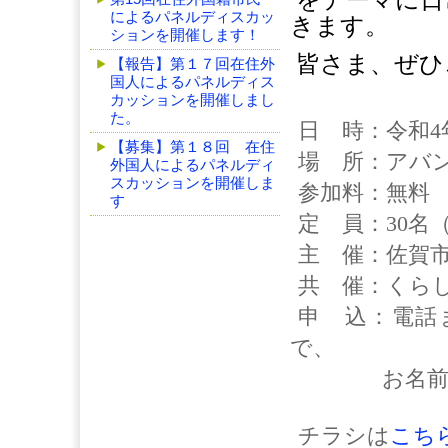
をテーマに日
によるパネルディスカッ
きます。
ションを開催します！
皆さま、ぜひ
【報告】第１７回在住外
国人によるパネルディス
カッションを開催しまし
た。
日 時：令和4年
【募集】第１８回 在住
場 所：アバン
外国人によるパネルディ
スカッションを開催しま
参加料：無料
す
定 員：30名
主 催：佐賀
共 催：くら
申 込：電話
で、
お名前とご
チラシは
こち