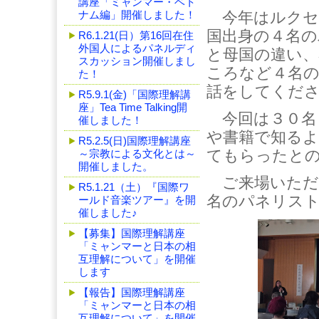
講座「ミャンマー・ベト
ナム編」開催しました！
今年はルクセ
国出身の４名の
R6.1.21(日）第16回在住
外国人によるパネルディ
と母国の違い、
スカッション開催しまし
ころなど４名
た！
話をしてくだ
R5.9.1(金)「国際理解講
座」Tea Time Talking開
今回は３０名
催しました！
や書籍で知るよ
R5.2.5(日)国際理解講座
てもらったと
～宗教による文化とは～
開催しました。
ご来場いただ
R5.1.21（土）『国際ワ
名のパネリス
ールド音楽ツアー』を開
催しました♪
【募集】国際理解講座
「ミャンマーと日本の相
互理解について」を開催
します
【報告】国際理解講座
「ミャンマーと日本の相
互理解について」を開催