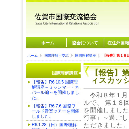
ホーム
協会について
在住外国籍
ホーム
国際理解・交流
国際理解講座
【報告】第１８
【報告】
国際理解講座
ィスカッ
【報告】R6.10.5 国際理
解講座～ミャンマー・ネ
パール編～を開催しまし
令和８年１月
た。
ルで、 第１８
【報告】R6.7.6 国際ワ
を開催しまし
ールド音楽ツアーを開催
しました。
行事」～過ごし
ただきました
R6.1.28（日）国際理解