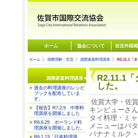
ホーム
協会について
在住外国籍
ホーム
国際理解・交流
国際家庭料理講座
R2.11.
R2.11
国際家庭料理講座
した。
過去の料理講座のレシピ
ブックを配布していま
す。
佐賀大学・佐賀
【報告】R7.2.9 中華料
キンピューさん
理講座を開催しました
タイ料理・ミ
R6.6.29 ポーランド料
メニューはバ
理講座を開催しました。
バナナミルク
R6.1.13「日本料理講