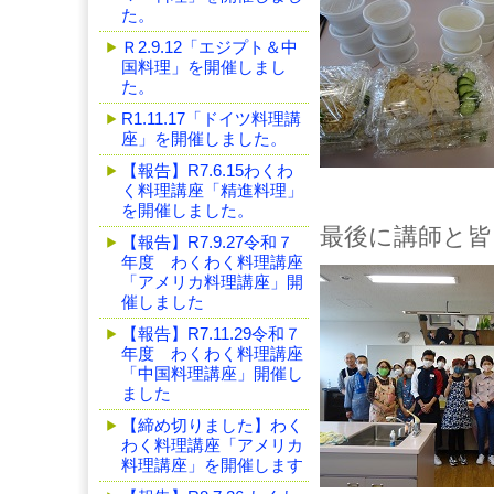
た。
Ｒ2.9.12「エジプト＆中
国料理」を開催しまし
た。
R1.11.17「ドイツ料理講
座」を開催しました。
【報告】R7.6.15わくわ
く料理講座「精進料理」
を開催しました。
最後に講師と皆
【報告】R7.9.27令和７
年度 わくわく料理講座
「アメリカ料理講座」開
催しました
【報告】R7.11.29令和７
年度 わくわく料理講座
「中国料理講座」開催し
ました
【締め切りました】わく
わく料理講座「アメリカ
料理講座」を開催します